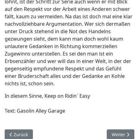
lohnt, ist der Schritt zur Serie auch wenn er mit Blick
auf den Respekt vor der Arbeit eines Anderen schwer
fällt, kaum zu vermeiden. Na das ist doch mal eine klar
nachvollziehbare Argumentation. Wer sich dermaßen
unter Druck stehend in die Not des Handelns
gezwungen sieht, dem kann man doch wohl kaum
unlautere Gedanken in Richtung kommerziellen
Zugewinns unterstellen. Es sei den man ist ein
Erbsenzähler und wer will das in einer Welt, in der der
gegenseitig empfundene Respekt und das Gefühl
einer Bruderschaft alles und der Gedanke an Kohle
nichts ist, schon sein.
In diesem Sinne, Keep on Ridin´ Easy
Text: Gasolin Alley Garage
Vorheriger Beitrag: In der Schmiede
Nächster Beit
Zurück
Weiter