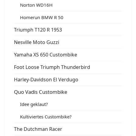
Norton WD16H
Homerun BMW R 50
Triumph T120 R 1953
Nesville Moto Guzzi
Yamaha XS 650 Custombike
Foot Loose Triumph Thunderbird
Harley-Davidson El Verdugo
Quo Vadis Custombike
Idee geklaut?
Kultiviertes Custombike?
The Dutchman Racer