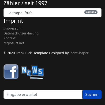
Zähler / seit 1997
Beitragsaufrufe
6465759
Imprint
Impressum
Datenschutzerklärung
Kontakt
regiosurf.net
© 2020 Frank Bick. Template Designed by
JoomShaper
be
Suchen
fi