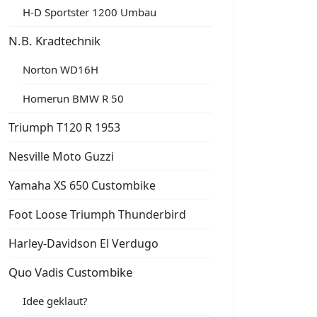
H-D Sportster 1200 Umbau
N.B. Kradtechnik
Norton WD16H
Homerun BMW R 50
Triumph T120 R 1953
Nesville Moto Guzzi
Yamaha XS 650 Custombike
Foot Loose Triumph Thunderbird
Harley-Davidson El Verdugo
Quo Vadis Custombike
Idee geklaut?