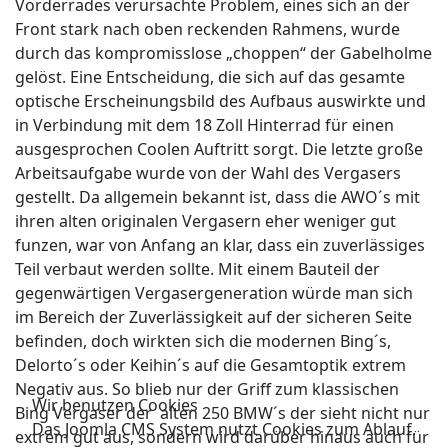
Vorderrades verursachte Problem, eines sich an der
Front stark nach oben reckenden Rahmens, wurde
durch das kompromisslose „choppen“ der Gabelholme
gelöst. Eine Entscheidung, die sich auf das gesamte
optische Erscheinungsbild des Aufbaus auswirkte und
in Verbindung mit dem 18 Zoll Hinterrad für einen
ausgesprochen Coolen Auftritt sorgt. Die letzte große
Arbeitsaufgabe wurde von der Wahl des Vergasers
gestellt. Da allgemein bekannt ist, dass die AWO´s mit
ihren alten originalen Vergasern eher weniger gut
funzen, war von Anfang an klar, dass ein zuverlässiges
Teil verbaut werden sollte. Mit einem Bauteil der
gegenwärtigen Vergasergeneration würde man sich
im Bereich der Zuverlässigkeit auf der sicheren Seite
befinden, doch wirkten sich die modernen Bing´s,
Delorto´s oder Keihin´s auf die Gesamtoptik extrem
Negativ aus. So blieb nur der Griff zum klassischen
Wir benutzen Cookies
Bing Vergaser der alten 250 BMW´s der sieht nicht nur
Das Joomla CMS System nutzt Cookies zum Ablauf.
extrem gut aus, sondern wird darüber hinaus auch für