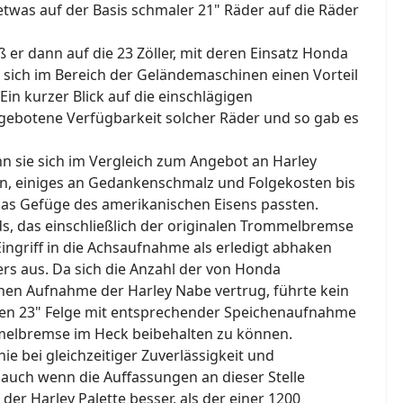
 etwas auf der Basis schmaler 21" Räder auf die Räder
 er dann auf die 23 Zöller, mit deren Einsatz Honda
 sich im Bereich der Geländemaschinen einen Vorteil
in kurzer Blick auf die einschlägigen
 gebotene Verfügbarkeit solcher Räder und so gab es
n sie sich im Vergleich zum Angebot an Harley
eßen, einiges an Gedankenschmalz und Folgekosten bis
das Gefüge des amerikanischen Eisens passten.
, das einschließlich der originalen Trommelbremse
Eingriff in die Achsaufnahme als erledigt abhaken
ers aus. Da sich die Anzahl der von Honda
hen Aufnahme der Harley Nabe vertrug, führte kein
llen 23" Felge mit entsprechender Speichenaufnahme
mmelbremse im Heck beibehalten zu können.
ie bei gleichzeitiger Zuverlässigkeit und
, auch wenn die Auffassungen an dieser Stelle
r Harley Palette besser, als der einer 1200