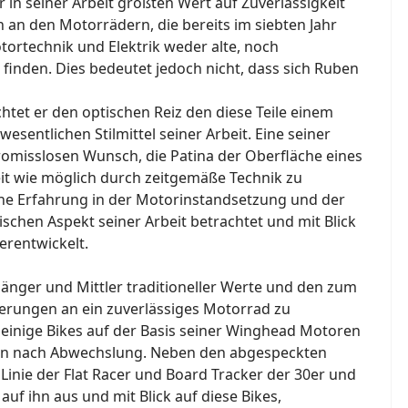
r in seiner Arbeit größten Wert auf Zuverlässigkeit
h an den Motorrädern, die bereits im siebten Jahr
tortechnik und Elektrik weder alte, noch
 finden. Dies bedeutet jedoch nicht, dass sich Ruben
htet er den optischen Reiz den diese Teile einem
esentlichen Stilmittel seiner Arbeit. Eine seiner
omisslosen Wunsch, die Patina der Oberfläche eines
weit wie möglich durch zeitgemäße Technik zu
ne Erfahrung in der Motorinstandsetzung und der
ischen Aspekt seiner Arbeit betrachtet und mit Blick
erentwickelt.
gänger und Mittler traditioneller Werte und den zum
erungen an ein zuverlässiges Motorrad zu
einige Bikes auf der Basis seiner Winghead Motoren
 Sinn nach Abwechslung. Neben den abgespeckten
Linie der Flat Racer und Board Tracker der 30er und
uf ihn aus und mit Blick auf diese Bikes,