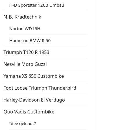
H-D Sportster 1200 Umbau
N.B. Kradtechnik
Norton WD16H
Homerun BMW R 50
Triumph T120 R 1953
Nesville Moto Guzzi
Yamaha XS 650 Custombike
Foot Loose Triumph Thunderbird
Harley-Davidson El Verdugo
Quo Vadis Custombike
Idee geklaut?