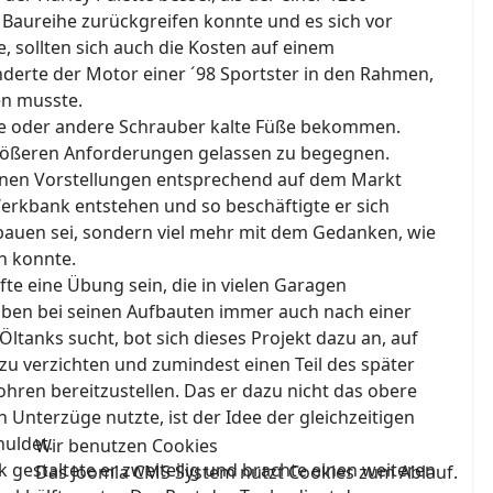
 Baureihe zurückgreifen konnte und es sich vor
 sollten sich auch die Kosten auf einem
erte der Motor einer ´98 Sportster in den Rahmen,
uen musste.
ne oder andere Schrauber kalte Füße bekommen.
größeren Anforderungen gelassen zu begegnen.
inen Vorstellungen entsprechend auf dem Markt
 Werkbank entstehen und so beschäftigte er sich
bauen sei, sondern viel mehr mit dem Gedanken, wie
en konnte.
fte eine Übung sein, die in vielen Garagen
ben bei seinen Aufbauten immer auch nach einer
ltanks sucht, bot sich dieses Projekt dazu an, auf
zu verzichten und zumindest einen Teil des später
hren bereitzustellen. Das er dazu nicht das obere
nterzüge nutzte, ist der Idee der gleichzeitigen
uldet.
Wir benutzen Cookies
 gestaltete er zweiteilig und brachte einen weiteren
Das Joomla CMS System nutzt Cookies zum Ablauf.