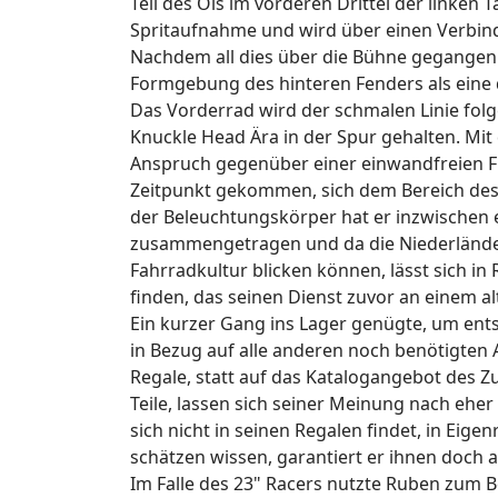
Teil des Öls im vorderen Drittel der linken 
Spritaufnahme und wird über einen Verbind
Nachdem all dies über die Bühne gegangen 
Formgebung des hinteren Fenders als eine 
Das Vorderrad wird der schmalen Linie folg
Knuckle Head Ära in der Spur gehalten. Mi
Anspruch gegenüber einer einwandfreien F
Zeitpunkt gekommen, sich dem Bereich des 
der Beleuchtungskörper hat er inzwischen 
zusammengetragen und da die Niederländer 
Fahrradkultur blicken können, lässt sich in
finden, das seinen Dienst zuvor an einem alt
Ein kurzer Gang ins Lager genügte, um ent
in Bezug auf alle anderen noch benötigten A
Regale, statt auf das Katalogangebot des Z
Teile, lassen sich seiner Meinung nach eher 
sich nicht in seinen Regalen findet, in Eigen
schätzen wissen, garantiert er ihnen doch au
Im Falle des 23" Racers nutzte Ruben zum Be