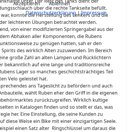
Tankhälfte unter. Der Rest des Tanks dient der
Akzeptieren
Ablehnen
ungsschlauch über die rechte Tankseite befüllt.
Datenschutzerklärung
|
Impressum
war, konnte die Herstellung des Lenkers und die
der leichteren Übungen betrachtet werden.
end, von einer modifizierten Springergabel aus der
t dem Abhaken aller Komponenten, die Rubens
unktionsweise zu genügen hatten, sah er den
Spirits des wirklich Alten zuzuwenden. Im Bereich
eine große Zahl an alten Lampen und Rücklichtern
bekanntlich auf eine lange und traditionsreiche
 Rubens Lager so manches geschichtsträchtiges Teil
en Velo geleistet hat.
sprechendes ans Tageslicht zu befördern und auch
nbauteile, wählt Ruben eher den Griff in die eigenen
ubehörmarktes zurückzugreifen. Wirklich kultige
selten in Katalogen finden und so stellt er das, was
regie her. Eine Einstellung, die seine Kunden zu
f diese Weise ein Bike mit einer einzigartigen Seele.
ispiel einen Satz alter Ringschlüssel um daraus die