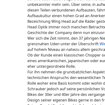
unbekannter mehr sein. Über seine, in aufw
diesen Teilen verbundenen Aufbauten, fähr
Aufbaukultur einen hohen Grad an Anerken
Bezeichnung Wing Head auf die Räder geste
Head Optik immer noch manchen Betrachter
Geschichte der Company denn nun einzuord
Wer sich die Zeit nimmt, den 37 jährigen Ni
grenznahen Uden unter der Überschrift
Wi
auf hohem Niveau an nahezu allem geschrau
Ob der Kunde einen klassischen Chopper od
eines amerikanischen, japanischen oder eur
eher untergeordnete Rolle.
Für ihn nehmen die grundsätzlichen Aspek
technischen Anspruchs den wesentlichen Teil
Rolle woher eine Basis kommt oder wohin 
Schrauber jedoch auf seine persönlichen Vor
Bikes der 30er und 40er Jahre des vergange
Design seiner eigenen Bikes gerne in den 