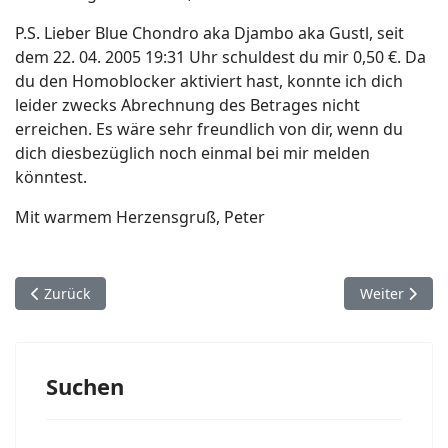
P.S. Lieber Blue Chondro aka Djambo aka Gustl, seit
dem 22. 04. 2005 19:31 Uhr schuldest du mir 0,50 €. Da
du den Homoblocker aktiviert hast, konnte ich dich
leider zwecks Abrechnung des Betrages nicht
erreichen. Es wäre sehr freundlich von dir, wenn du
dich diesbezüglich noch einmal bei mir melden
könntest.
Mit warmem Herzensgruß, Peter
Vorheriger Beitrag: Kein Kopierschutz
Nächster Beit
Zurück
Weiter
Suchen