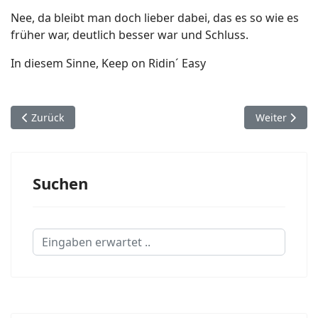
Nee, da bleibt man doch lieber dabei, das es so wie es
früher war, deutlich besser war und Schluss.
In diesem Sinne, Keep on Ridin´ Easy
Vorheriger Beitrag: Gedankentext 3 - Umsetzung
Nächster Bei
Zurück
Weiter
Suchen
Suchen...