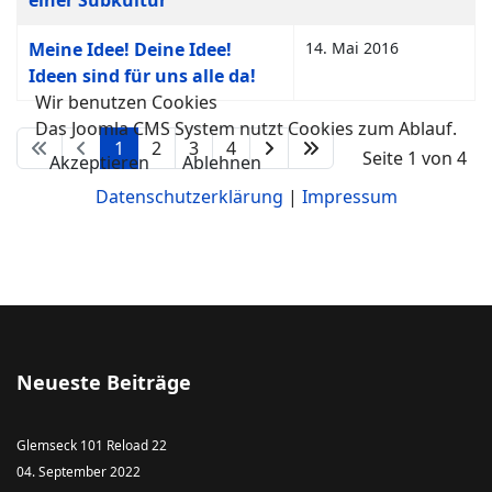
einer Subkultur
Meine Idee! Deine Idee!
14. Mai 2016
Ideen sind für uns alle da!
Wir benutzen Cookies
Das Joomla CMS System nutzt Cookies zum Ablauf.
1
2
3
4
Seite 1 von 4
Akzeptieren
Ablehnen
Datenschutzerklärung
|
Impressum
Neueste Beiträge
Glemseck 101 Reload 22
04. September 2022