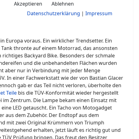
Akzeptieren
Ablehnen
Datenschutzerklärung
|
Impressum
n Europa voraus. Ein wirklicher Trendsetter. Ein
er Tank thronte auf einem Motorrad, das ansonsten
in richtiges Backyard Bike. Besonders der schmale
ändereifen und die unbehandelten Flächen wurden
mt aber nur in Verbindung mit jeder Menge
 In einer Fachwerkstatt wie der von Bastian Glacer
ennoch gab er das Teil nicht verloren, überholte den
et Teile
bis die TÜV-Konformität wieder hergestellt
bei im Zentrum. Die Lampe bekam einen Einsatz mit
 eine LED getauscht. Ein Tacho von Motogadget
lter aus dem Zubehör. Der Endtopf aus dem
nd mit zwei Original Krümmern von Triumph
itestgehend erhalten, jetzt läuft es richtig gut und
de TÜV Prüfung bringen. Das freut den Besitzer