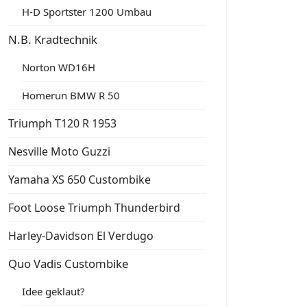
H-D Sportster 1200 Umbau
N.B. Kradtechnik
Norton WD16H
Homerun BMW R 50
Triumph T120 R 1953
Nesville Moto Guzzi
Yamaha XS 650 Custombike
Foot Loose Triumph Thunderbird
Harley-Davidson El Verdugo
Quo Vadis Custombike
Idee geklaut?