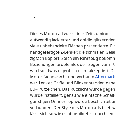
Dieses Motorrad war seiner Zeit zumindest i
aufwendig lackierter und goldig glitzernd
viele unbehandelte Flächen präsentierte. E
handgefertigte Z-Lenker, die schmalen Gel
zigfach kopiert. Solch ein Fahrzeug bekom
Beziehungen problemlos den Segen vom TÜV.
wird so etwas eigentlich nicht akzeptiert. D
Motor fachgerecht und verbaute
Aftermark
war. Lenker, Griffe und Blinker standen da
EU-Prüfzeichen. Das Rücklicht wurde gegen
wurde installiert, genau wie einfache Scha
günstigen Onlineshop wurde beschichtet u
verbunden. Der Style des Motorrads blieb we
lässt sich so wie es abgebildet ist durch je