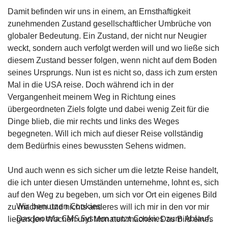
Damit befinden wir uns in einem, an Ernsthaftigkeit
zunehmenden Zustand gesellschaftlicher Umbrüche von
globaler Bedeutung. Ein Zustand, der nicht nur Neugier
weckt, sondern auch verfolgt werden will und wo ließe sich
diesem Zustand besser folgen, wenn nicht auf dem Boden
seines Ursprungs. Nun ist es nicht so, dass ich zum ersten
Mal in die USA reise. Doch während ich in der
Vergangenheit meinem Weg in Richtung eines
übergeordneten Ziels folgte und dabei wenig Zeit für die
Dinge blieb, die mir rechts und links des Weges
begegneten. Will ich mich auf dieser Reise vollständig
dem Bedürfnis eines bewussten Sehens widmen.
Und auch wenn es sich sicher um die letzte Reise handelt,
die ich unter diesen Umständen unternehme, lohnt es, sich
auf den Weg zu begeben, um sich vor Ort ein eigenes Bild
Wir benutzen Cookies
zu machen und nichts anderes will ich mir in den vor mir
Das Joomla CMS System nutzt Cookies zum Ablauf.
liegenden Wochen und Monaten machen. Das Bild eines