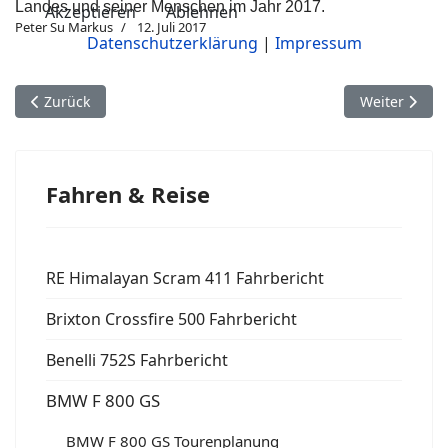
Landes und seiner Menschen im Jahr 2017.
Akzeptieren
Ablehnen
Peter Su Markus
12. Juli 2017
Datenschutzerklärung
|
Impressum
Vorheriger Beitrag: Titel
Nächster Bei
Zurück
Weiter
Fahren & Reise
RE Himalayan Scram 411 Fahrbericht
Brixton Crossfire 500 Fahrbericht
Benelli 752S Fahrbericht
BMW F 800 GS
BMW F 800 GS Tourenplanung