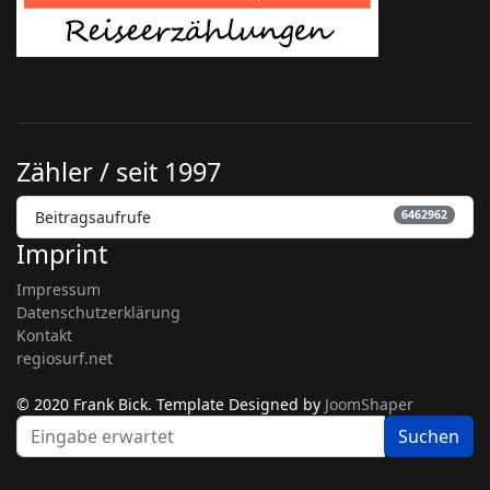
Zähler / seit 1997
Beitragsaufrufe
6462962
Imprint
Impressum
Datenschutzerklärung
Kontakt
regiosurf.net
© 2020 Frank Bick. Template Designed by
JoomShaper
be
Suchen
fi