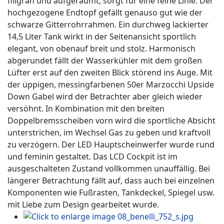
filigran und aufgeräumt, sorgt für eine feine Linie. Der
hochgezogene Endtopf gefällt genauso gut wie der
schwarze Gitterrohrrahmen. Ein durchweg lackierter
14,5 Liter Tank wirkt in der Seitenansicht sportlich
elegant, von obenauf breit und stolz. Harmonisch
abgerundet fällt der Wasserkühler mit dem großen
Lüfter erst auf den zweiten Blick störend ins Auge. Mit
der üppigen, messingfarbenen 50er Marzocchi Upside
Down Gabel wird der Betrachter aber gleich wieder
versöhnt. In Kombination mit den breiten
Doppelbremsscheiben vorn wird die sportliche Absicht
unterstrichen, im Wechsel Gas zu geben und kraftvoll
zu verzögern. Der LED Hauptscheinwerfer wurde rund
und feminin gestaltet. Das LCD Cockpit ist im
ausgeschalteten Zustand vollkommen unauffällig. Bei
längerer Betrachtung fällt auf, dass auch bei einzelnen
Komponenten wie Fußrasten, Tankdeckel, Spiegel usw.
mit Liebe zum Design gearbeitet wurde.