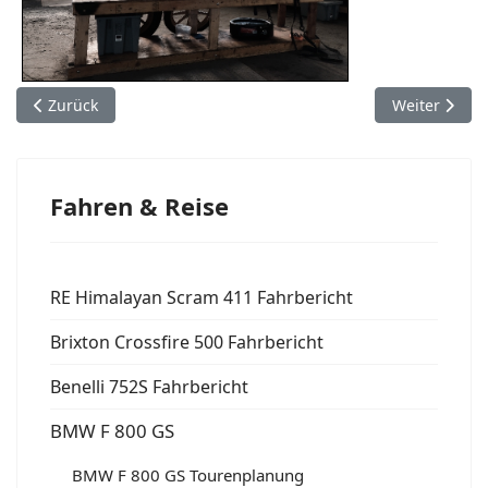
Vorheriger Beitrag: Niagara
Nächster Bei
Zurück
Weiter
Fahren & Reise
RE Himalayan Scram 411 Fahrbericht
Brixton Crossfire 500 Fahrbericht
Benelli 752S Fahrbericht
BMW F 800 GS
BMW F 800 GS Tourenplanung