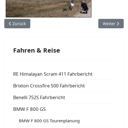
Vorheriger Beitrag: Indianerland II
Nächster Beit
Zurück
Weiter
Fahren & Reise
RE Himalayan Scram 411 Fahrbericht
Brixton Crossfire 500 Fahrbericht
Benelli 752S Fahrbericht
BMW F 800 GS
BMW F 800 GS Tourenplanung