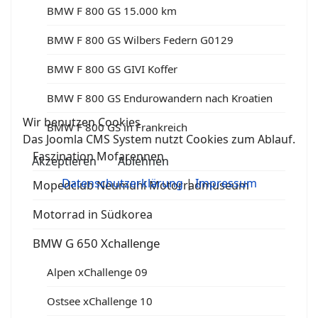
BMW F 800 GS 15.000 km
BMW F 800 GS Wilbers Federn G0129
BMW F 800 GS GIVI Koffer
BMW F 800 GS Endurowandern nach Kroatien
Wir benutzen Cookies
BMW F 800 GS in Frankreich
Das Joomla CMS System nutzt Cookies zum Ablauf.
Faszination Mofarennen
Akzeptieren
Ablehnen
Datenschutzerklärung
|
Impressum
Mopedclub Neumühl Motorradmuseum
Motorrad in Südkorea
BMW G 650 Xchallenge
Alpen xChallenge 09
Ostsee xChallenge 10