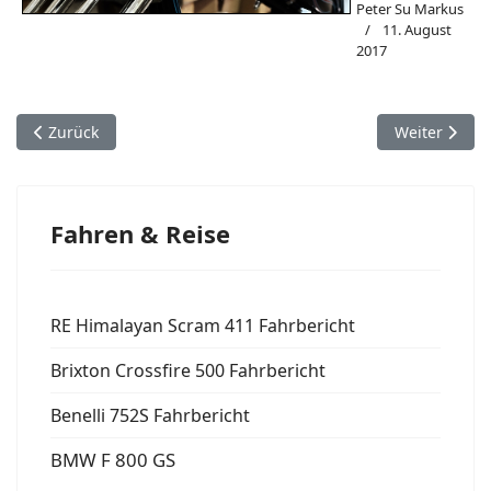
Peter Su Markus
11. August
2017
Vorheriger Beitrag: Hot August Nights in Reno
Nächster Bei
Zurück
Weiter
Fahren & Reise
RE Himalayan Scram 411 Fahrbericht
Brixton Crossfire 500 Fahrbericht
Benelli 752S Fahrbericht
BMW F 800 GS