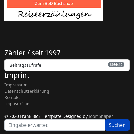
Zähler / seit 1997
Beitragsaufrufe
6464410
Imprint
Impressum
Datenschutzerklärung
Kontakt
regiosurf.net
© 2020 Frank Bick. Template Designed by
JoomShaper
be
Suchen
fi