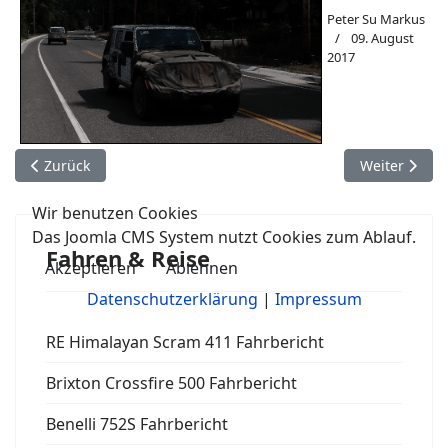
Peter Su Markus
09. August
2017
Vorheriger Beitrag: Die Chopper des Arlen Ness
Nächster Bei
Zurück
Weiter
Wir benutzen Cookies
Das Joomla CMS System nutzt Cookies zum Ablauf.
Fahren & Reise
Akzeptieren
Ablehnen
Datenschutzerklärung
|
Impressum
RE Himalayan Scram 411 Fahrbericht
Brixton Crossfire 500 Fahrbericht
Benelli 752S Fahrbericht