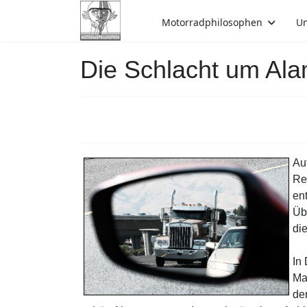
Motorradphilosophen
Un
Die Schlacht um Al
Au
Re
en
Üb
di
In
Ma
de