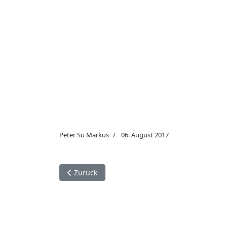
Peter Su Markus
06. August 2017
Vorheriger Beitrag: Trump extrem hart gefeier
Zurück