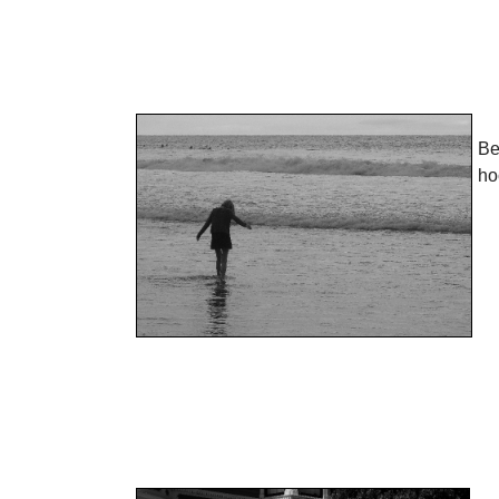
Be
ho