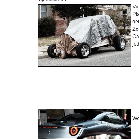
Vo
Pl
de
Ze
Oak
je
We