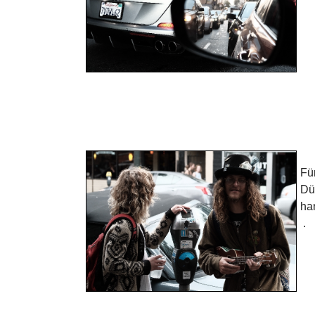
Fü
Dür
ha
.