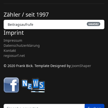
Zähler / seit 1997
Beitragsaufrufe
6464582
Imprint
Impressum
Datenschutzerklärung
Kontakt
regiosurf.net
© 2020 Frank Bick. Template Designed by
JoomShaper
be