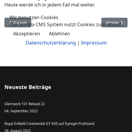
Heute werde ich in jedem Fall mal weiter.
Wir benutzen Cookies
Vorheriger Beitrag: 17.06.16 Auxerre/Vincelles
Nächster Bei
Zurück
Weiter
Das Joomla CMS System nutzt Cookies zum Ablauf.
Akzeptieren
Ablehnen
Datenschutzerklärung
|
Impressum
Neueste Beiträge
Glemseck 101 Reload 22
04. September 2022
Royal Enfield Continental GT 650 auf Dynojet Prüfstand
28. August 2022