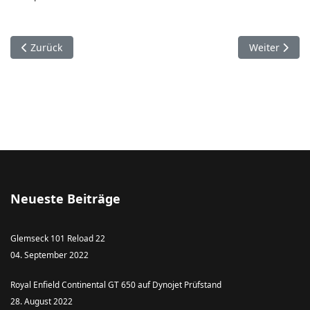
Vorheriger Beitrag: Carsten Bender
Nächster Bei
Zurück
Weiter
Neueste Beiträge
Glemseck 101 Reload 22
04. September 2022
Royal Enfield Continental GT 650 auf Dynojet Prüfstand
28. August 2022