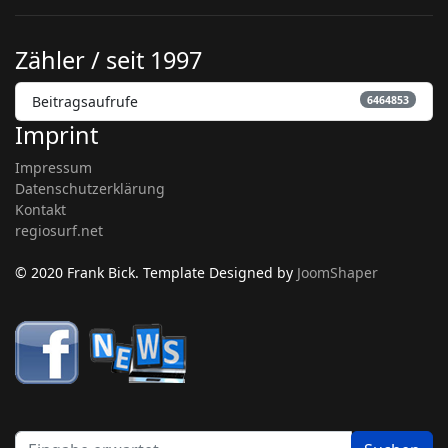
Zähler / seit 1997
Beitragsaufrufe
6464853
Imprint
Impressum
Datenschutzerklärung
Kontakt
regiosurf.net
© 2020 Frank Bick. Template Designed by
JoomShaper
be