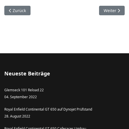
Vorheriger Beitrag: Willusch
Nächster Bei
Zurück
Weiter
Neueste Beiträge
Glemseck 101 Reload 22
04. September 2022
Royal Enfield Continental GT 650 auf Dynojet Prüfstand
28. August 2022
Royal Enfield Continental GT 650 Caferacer Umbau